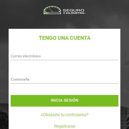
TENGO UNA CUENTA
Correo electrónico
Contraseña
INICIA SESIÓN
¿Olvidaste tu contraseña?
Registrarse